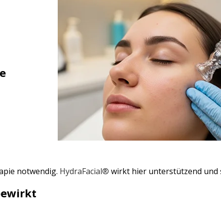
ne
rapie notwendig.
HydraFacial®️
wirkt hier unterstützend und s
bewirkt