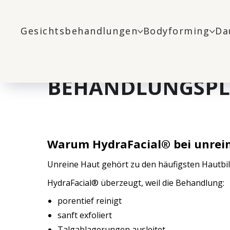
Home
Blog
HydraFacial®️ bei unreiner Hau
/
/
Gesichtsbehandlungen
Bodyforming
Da
HYDRAFACIAL®️ B
BEHANDLUNGSPL
Warum HydraFacial®️ bei unreine
Unreine Haut gehört zu den häufigsten Hautbil
HydraFacial®️ überzeugt, weil die Behandlung:
porentief reinigt
sanft exfoliert
Talgablagerungen ausleitet