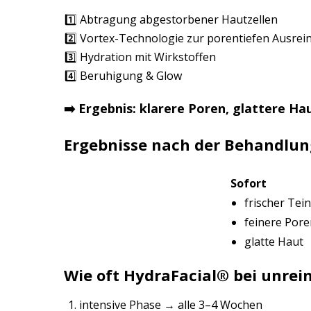
1️⃣ Abtragung abgestorbener Hautzellen
2️⃣ Vortex-Technologie zur porentiefen Ausrei
3️⃣ Hydration mit Wirkstoffen
4️⃣ Beruhigung & Glow
➡️ Ergebnis: klarere Poren, glattere Ha
Ergebnisse nach der Behandlun
Sofort
frischer Tein
feinere Pore
glatte Haut
Wie oft HydraFacial®️ bei unrei
intensive Phase → alle 3–4 Wochen