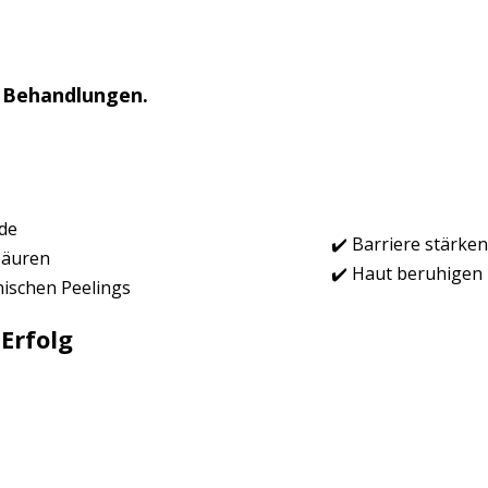
3 Behandlungen.
ide
✔️ Barriere stärken
säuren
✔️ Haut beruhigen
ischen Peelings
Erfolg