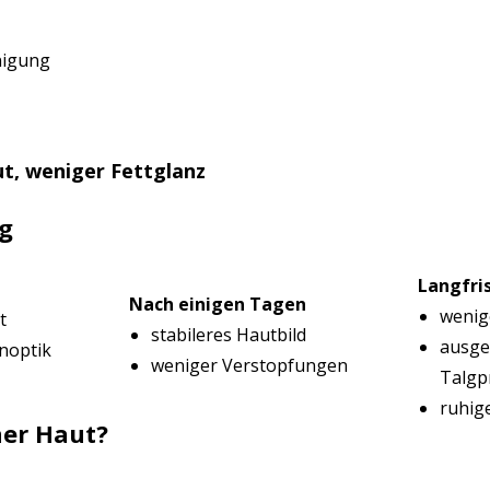
nigung
ut, weniger Fettglanz
g
Langfris
Nach einigen Tagen
wenig
t
stabileres Hautbild
ausge
noptik
weniger Verstopfungen
Talgp
ruhig
ner Haut?