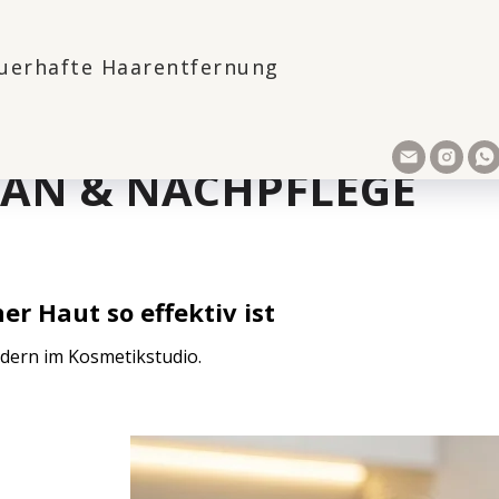
t: Ergebnisse, Behandlungsplan & Nachpflege
uerhafte Haarentfernung
EI UNREINER HAUT: ER
AN & NACHPFLEGE
r Haut so effektiv ist
dern im Kosmetikstudio.